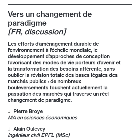
prestations d’ingénierie et d’architecture
, ainsi que du
Bürgenstock Hotels AG, qui réalise actuellement le
comité de l’usic.
nouveau Bürgenstock Resort en Suisse centrale – le
Vers un changement de
plus grand complexe hôtelier d’Europe.
paradigme
[FR, discussion]
Les efforts d’aménagement durable de
l’environnement à l’échelle mondiale, le
développement d’approches de conception
favorisant des modes de vie porteurs d’avenir et
la transformation des besoins afférente, sans
oublier la révision totale des bases légales des
marchés publics : de nombreux
bouleversements touchent actuellement la
passation des marchés qui traverse un réel
changement de paradigme.
Pierre Broye
MA en sciences économiques
En juillet 2016, le Conseil fédéral a nommé Pierre
Alain Oulevey
Broye directeur de l’Office fédéral des constructions
Ingénieur civil EPFL (MSc)