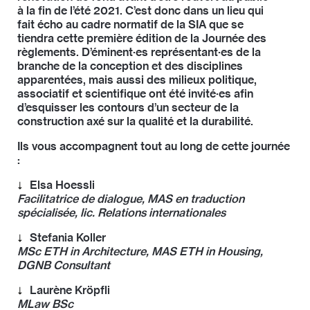
à la fin de l’été 2021. C’est donc dans un lieu qui
fait écho au cadre normatif de la SIA que se
tiendra cette première édition de la Journée des
règlements. D’éminent·es représentant·es de la
branche de la conception et des disciplines
apparentées, mais aussi des milieux politique,
associatif et scientifique ont été invité·es afin
d’esquisser les contours d’un secteur de la
construction axé sur la qualité et la durabilité.
Ils vous accompagnent tout au long de cette journée
:
Elsa Hoessli
Facilitatrice de dialogue, MAS en traduction
spécialisée, lic. Relations internationales
Elsa Hoessli travaille en tant que traductrice à
Stefania Koller
l’Office fédéral de l’environnement et facilitatrice de
MSc ETH in Architecture, MAS ETH in Housing,
dialogue pour collaboratio helvetica, une initiative
DGNB Consultant
visant de nouvelles formes de coopération et
Stefania Koller travaille en tant qu’architecte cheffe
Laurène Kröpfli
appelant à une réflexion holistique. Elle s’engage en
de projet au sein du bureau Christian Salewski &
MLaw BSc
faveur d’une transition sociale vers plus de durabilité