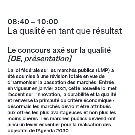
Comité de la SIA et présidente du conseil d’experts
jurys.
Christoph Starck est directeur de la SIA depuis
Passation des marchés de la SIA. Ses domaines
novembre 2019. De 2003 à 2019, il était à la tête de
d’expertise couvrent les rénovations, les
Lignum Économie suisse du bois, organisation
transformations et les projets en sites sensibles. La
08:40
10:00
faîtière de l’économie suisse de la forêt et du bois et
majorité de ses mandants sont des maîtres de
La qualité en tant que résultat
groupe de pression pour le développement de la
l’ouvrage publics.
construction en bois. Auparavant, Christoph Stark a
dirigé son propre bureau de gestion de projets à
Zurich, travaillé à la Direction fédérale des forêts de
Le concours axé sur la qualité
l’Office fédéral de l’environnement, des forêts et du
[DE, présentation]
paysage (OFEFP – devenu l’Office fédéral de
l’environnement, OFEV) et occupé un poste
La loi fédérale sur les marchés publics (LMP) a
d’assistant à l’EPF Zurich.
été soumise à une révision totale en vue de
d’harmoniser la passation des marchés. Entrée
en vigueur en janvier 2021, cette nouvelle loi met
l’accent sur l’innovation, la durabilité et la qualité
et renverse la primauté du critère économique :
désormais les marchés devront être attribués
aux offres les plus avantageuses et non plus les
moins chères. Les marchés publics deviendront
ainsi un levier essentiel pour la réalisation des
objectifs de l’Agenda 2030.