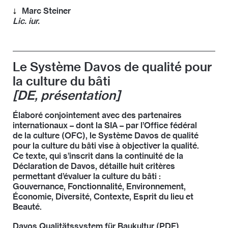
Marc Steiner
Lic. iur.
Marc Steiner est juge au Tribunal administratif
fédéral, au sein duquel il contribue depuis 2007 au
développement du domaine Marchés publics en
Le Système Davos de qualité pour
qualité de coordinateur. Dès 2004, il est surnommé «
la culture du bâti
Mr. Green Public Procurement » par Hubert Stöckli,
directeur de l’Institut pour le droit suisse et
[DE, présentation]
international de la construction de l’Université de
Fribourg.
Élaboré conjointement avec des partenaires
internationaux – dont la SIA – par l’Office fédéral
Il affirme :
« La refonte du droit des marchés publics
de la culture (OFC), le Système Davos de qualité
est exemplaire des formes que peut revêtir un
pour la culture du bâti vise à objectiver la qualité.
capitalisme durable. »
Ce texte, qui s’inscrit dans la continuité de la
Déclaration de Davos, détaille huit critères
permettant d’évaluer la culture du bâti :
Gouvernance, Fonctionnalité, Environnement,
Économie, Diversité, Contexte, Esprit du lieu et
Beauté.
Davos Qualitätssystem für Baukultur
(PDF)