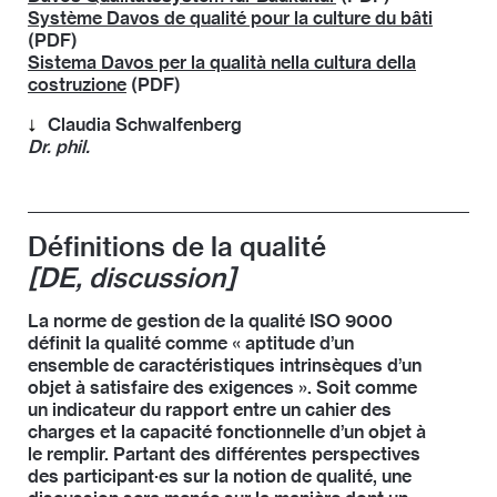
Système Davos de qualité pour la culture du bâti
(PDF)
Sistema Davos per la qualità nella cultura della
costruzione
(PDF)
Claudia Schwalfenberg
Dr. phil.
Claudia Schwalfenberg dirige le service Affaires
politiques du Bureau de la SIA en qualité de
responsable Culture du bâti. Elle est membre du
Définitions de la qualité
groupe de rédaction international de la Déclaration
[DE, discussion]
de Davos et du Système Davos de qualité pour la
culture du bâti.
La norme de gestion de la qualité ISO 9000
définit la qualité comme « aptitude d’un
ensemble de caractéristiques intrinsèques d’un
objet à satisfaire des exigences ». Soit comme
un indicateur du rapport entre un cahier des
charges et la capacité fonctionnelle d’un objet à
le remplir. Partant des différentes perspectives
des participant·es sur la notion de qualité, une