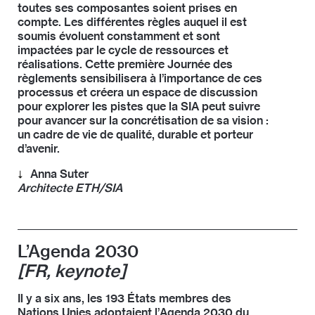
toutes ses composantes soient prises en
compte. Les différentes règles auquel il est
soumis évoluent constamment et sont
impactées par le cycle de ressources et
réalisations. Cette première Journée des
règlements sensibilisera à l’importance de ces
processus et créera un espace de discussion
pour explorer les pistes que la SIA peut suivre
pour avancer sur la concrétisation de sa vision :
un cadre de vie de qualité, durable et porteur
d’avenir.
Anna Suter
Architecte ETH/SIA
Anna Suter est partenaire et directrice du bureau
Suter+Partner AG Architekten à Berne, membre du
Comité de la SIA et présidente du conseil d’experts
L’Agenda 2030
Passation des marchés de la SIA. Ses domaines
[FR, keynote]
d’expertise couvrent les rénovations, les
transformations et les projets en sites sensibles. La
majorité de ses mandants sont des maîtres de
Il y a six ans, les 193 États membres des
l’ouvrage publics.
Nations Unies adoptaient l’
Agenda 2030
du