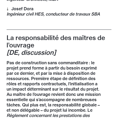
En sa qualité de Senior Architect, Markus Dreher
Josef Dora
épaule la direction du bureau Diener & Diener
Ingénieur civil HES, conducteur de travaux SBA
Architekten à Bâle depuis 2012. Parmi les projets
Josef Dora est membre de la direction du bureau
réalisés sous sa conduite figurent la Mobimo Tower
Conzett Bronzini Partner AG à Coire. Il a travaillé à la
et les nouveaux bureaux de Swiss Re Next à Zurich
rénovation et transformation du Kongresshaus de
ainsi que le siège de la Bâloise Assurances à Bâle.
La responsabilité des maîtres de
Zurich en tant qu’ingénieur chef de projet.
Depuis août 2016, il responsable du projet de remise
l’ouvrage
en état et de transformation du Kongresshaus et de
la Tonhalle à Zurich.
[DE, discussion]
Pas de construction sans commanditaire : le
projet prend forme à partir du besoin exprimé
par ce dernier, et par la mise à disposition de
ressources. Première étape de définition des
rôles et rapports contractuels, l’initialisation a
un impact déterminant sur le résultat du projet.
Au maître de l’ouvrage revient donc une mission
essentielle qui s’accompagne de nombreuses
tâches. Qui plus est, la responsabilité globale –
et non délégable – du projet lui incombe. Le
Règlement concernant les prestations des