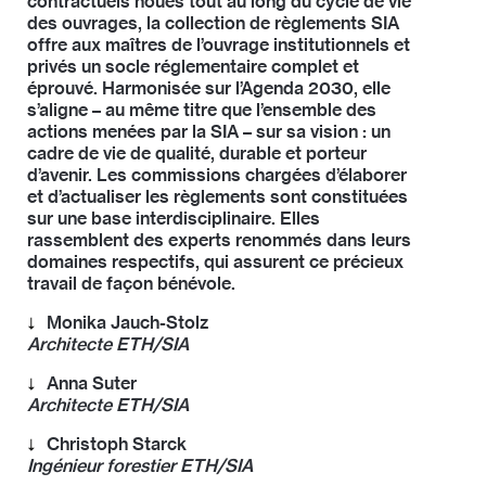
devant les Nations Unies à New York en juillet 2022.
contractuels noués tout au long du cycle de vie
des ouvrages, la collection de règlements SIA
offre aux maîtres de l’ouvrage institutionnels et
privés un socle réglementaire complet et
éprouvé. Harmonisée sur l’Agenda 2030, elle
s’aligne – au même titre que l’ensemble des
actions menées par la SIA – sur sa vision : un
cadre de vie de qualité, durable et porteur
d’avenir. Les commissions chargées d’élaborer
et d’actualiser les règlements sont constituées
sur une base interdisciplinaire. Elles
rassemblent des experts renommés dans leurs
domaines respectifs, qui assurent ce précieux
travail de façon bénévole.
Monika Jauch-Stolz
Architecte ETH/SIA
Monika Jauch-Stolz est copropriétaire du bureau
Anna Suter
MMJS Jauch-Stolz Architekten AG à Lucerne et
Architecte ETH/SIA
présidente de la commission SIA 142/143
Concours
Anna Suter est partenaire et directrice du bureau
Christoph Starck
et mandats d’étude parallèles
. Elle tire son
Suter+Partner AG Architekten à Berne, membre du
Ingénieur forestier ETH/SIA
expérience de la participation à 162 concours et 187