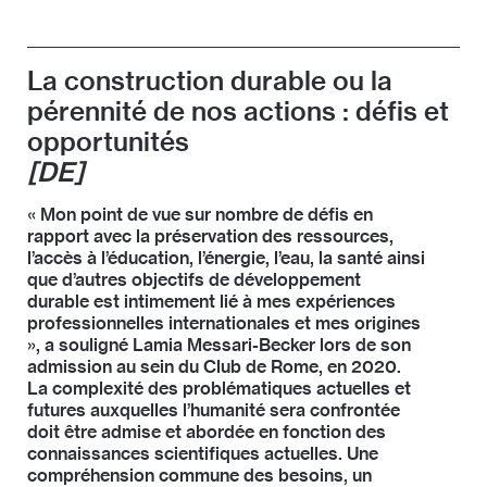
et de la logistique (OFCL). À ce titre, il préside
Titulaire d’un diplôme d’ingénieur civil de l’EPFL,
également la Conférence de coordination des
Alain Oulevey s’est tout d’abord spécialisé dans le
services de la construction et des immeubles des
domaine des constructions hydrauliques et des
maîtres d’ouvrage publics (KBOB) et la Conférence
La construction durable ou la
barrages. En 2001, il entre chez De Cérenville
des achats de la Confédération (CA).
pérennité de nos actions : défis et
Géotechnique SIA à Écublens (VS), devient membre
de sa direction, puis reprend le bureau avec deux
opportunités
associés en 2007. Aujourd’hui, De Cérenville
[DE]
Géotechnique compte une cinquantaine de
collaborateurs actifs dans les domaines de la
« Mon point de vue sur nombre de défis en
géotechnique, la pédologie, la géothermie, ainsi que
rapport avec la préservation des ressources,
les essais et mesures. Depuis 2021, Alain Oulevey est
l’accès à l’éducation, l’énergie, l’eau, la santé ainsi
membre du Comité de la SIA.
que d’autres objectifs de développement
durable est intimement lié à mes expériences
professionnelles internationales et mes origines
», a souligné Lamia Messari-Becker lors de son
admission au sein du Club de Rome, en 2020.
La complexité des problématiques actuelles et
futures auxquelles l’humanité sera confrontée
doit être admise et abordée en fonction des
connaissances scientifiques actuelles. Une
compréhension commune des besoins, un