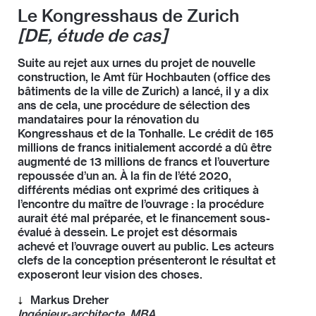
de la pratique architecturale, paraîtra prochainement.
prix au profit d’une évaluation globale des offres. Le
climatiques de la ville de Lörrach et du groupe
Le Kongresshaus de Zurich
Il affirme :
« La qualité du bâti n’est pas une valeur
mandant doit être en mesure de décrire précisément
stratégique « Climat Énergie Durabilité ».
Il affirme :
« La volonté humaine d’améliorer un état
absolue. Il appartient au maître de l’ouvrage de la
[DE, étude de cas]
ses objectifs pour utiliser correctement ces
donné : c’est de cette impulsion que naît la qualité. La
définir en fonction des spécificités du projet. »
Elle affirme :
« La qualité suppose une approche
nouveaux instruments et trouver ainsi des
complexité des différentes perspectives et
réfléchie et prospective. C’est ainsi que l’on conçoit
Suite au rejet aux urnes du projet de nouvelle
partenaires adaptés. Une personne sensée ne
conditions cadres exige un large débat sociétal sur la
des bâtiments en phase avec les problématiques de
construction, le Amt für Hochbauten (office des
s’adresse pas en premier lieu à l’avocat ou au dentiste
manière dont nous voulons vivre à l’avenir. Les
notre époque – crise climatique et détérioration de la
bâtiments de la ville de Zurich) a lancé, il y a dix
le moins cher. Ceci marque la fin de pratiques
capacités intellectuelles, le savoir-faire manuel et
biodiversité – et qui constituent de précieuses
ans de cela, une procédure de sélection des
délétères dans le domaine de la conception. »
politique des ingénieur·es et des architectes sont
ressources en matériaux pour les générations
mandataires pour la rénovation du
absolument nécessaires pour concrétiser des visions
futures, au lieu d’être des fardeaux. »
Kongresshaus et de la Tonhalle. Le crédit de 165
dans nos villes sans pour autant perdre de vue nos
millions de francs initialement accordé a dû être
objectifs en tant que corps de métier. »
augmenté de 13 millions de francs et l’ouverture
repoussée d’un an. À la fin de l’été 2020,
différents médias ont exprimé des critiques à
l’encontre du maître de l’ouvrage : la procédure
aurait été mal préparée, et le financement sous-
évalué à dessein. Le projet est désormais
achevé et l’ouvrage ouvert au public. Les acteurs
clefs de la conception présenteront le résultat et
exposeront leur vision des choses.
Markus Dreher
Ingénieur-architecte, MBA