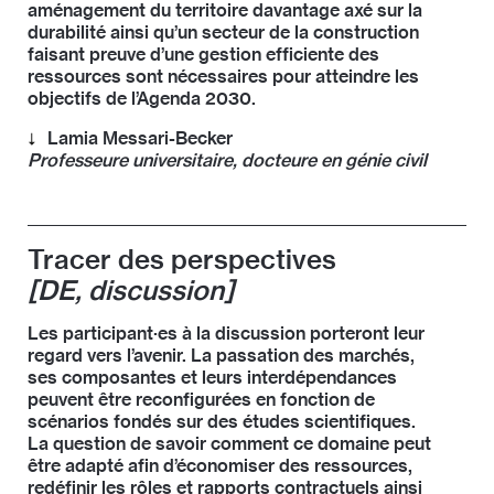
aménagement du territoire davantage axé sur la
durabilité ainsi qu’un secteur de la construction
faisant preuve d’une gestion efficiente des
ressources sont nécessaires pour atteindre les
objectifs de l’Agenda 2030.
Lamia Messari-Becker
Professeure universitaire, docteure en génie civil
Lamia Messari-Becker est maître de conférences en
technologie et physique du bâtiment à l’Université de
Siegen (Allemagne). Ses domaines d’activité
Tracer des perspectives
comprennent l’utilisation efficiente des ressources
[DE, discussion]
ainsi que la durabilité architecturale et urbanistique.
Elle siège au comité d’experts « Zukunft Bau » du
ministère fédéral allemand des travaux publics et à
Les participant·es à la discussion porteront leur
l’assemblée de la
Bundesstiftung Baukultur
regard vers l’avenir. La passation des marchés,
(fondation allemande pour la culture du bâti). Lamia
ses composantes et leurs interdépendances
Messari-Becker est également membre du Club de
peuvent être reconfigurées en fonction de
Rome international et membre associée de la
scénarios fondés sur des études scientifiques.
branche allemande du Club de Rome.
La question de savoir comment ce domaine peut
être adapté afin d’économiser des ressources,
redéfinir les rôles et rapports contractuels ainsi