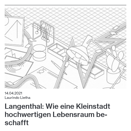
14.04.2021
Laurindo Lietha
Lan­gen­thal: Wie ei­ne Klein­stadt
hoch­wer­ti­gen Le­bens­raum be­
schafft